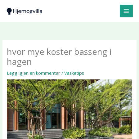
Hopp
rett
til
innholdet
hvor mye koster basseng i
hagen
Legg igjen en kommentar
/
Vasketips