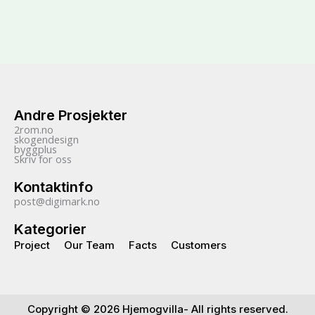
Andre Prosjekter
2rom.no
skogendesign
byggplus
Skriv for oss
Kontaktinfo
post@digimark.no
Kategorier
Project
Our Team
Facts
Customers
Copyright © 2026 Hjemogvilla- All rights reserved.