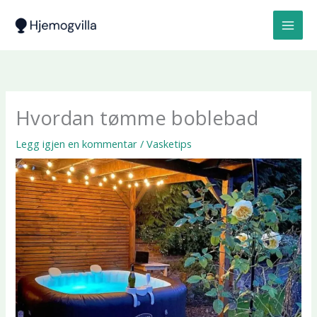
Hopp
rett
til
innholdet
Hvordan tømme boblebad
Legg igjen en kommentar
/
Vasketips