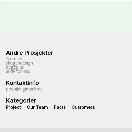
Andre Prosjekter
2rom.no
skogendesign
byggplus
Skriv for oss
Kontaktinfo
post@digimark.no
Kategorier
Project
Our Team
Facts
Customers