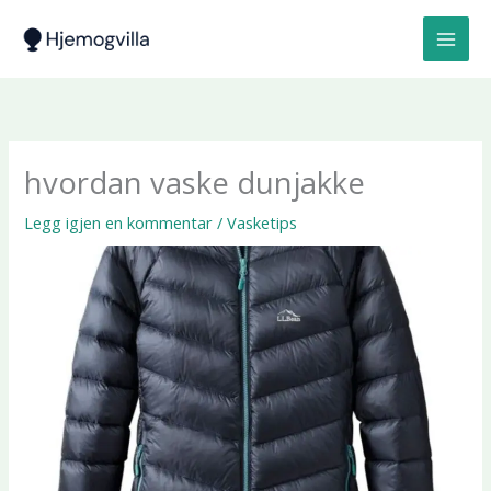
Hopp
rett
til
innholdet
hvordan vaske dunjakke
Legg igjen en kommentar
/
Vasketips