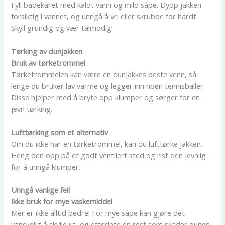
Fyll badekaret med kaldt vann og mild såpe. Dypp jakken
forsiktig i vannet, og unngå å vri eller skrubbe for hardt.
Skyll grundig og vær tålmodig!
Tørking av dunjakken
Bruk av tørketrommel
Tørketrommelen kan være en dunjakkes beste venn, så
lenge du bruker lav varme og legger inn noen tennisballer.
Disse hjelper med å bryte opp klumper og sørger for en
jevn tørking.
Lufttørking som et alternativ
Om du ikke har en tørketrommel, kan du lufttørke jakken.
Heng den opp på et godt ventilert sted og rist den jevnlig
for å unngå klumper.
Unngå vanlige feil
Ikke bruk for mye vaskemiddel
Mer er ikke alltid bedre! For mye såpe kan gjøre det
vanskelig å skylle ut, og etterlate en rest som skader dunen