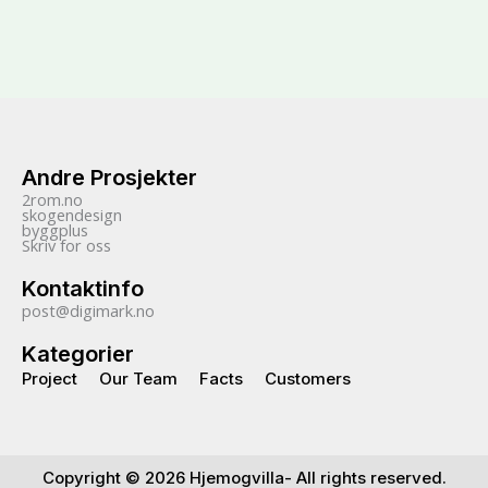
Andre Prosjekter
2rom.no
skogendesign
byggplus
Skriv for oss
Kontaktinfo
post@digimark.no
Kategorier
Project
Our Team
Facts
Customers
Copyright © 2026 Hjemogvilla- All rights reserved.