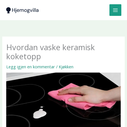
Hopp
rett
til
innholdet
Hvordan vaske keramisk
koketopp
Legg igjen en kommentar
/
Kjøkken