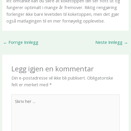
litt omtanke kan du sikre at koketoppen din ser flott ut og
fungerer optimalt i mange år fremover. Riktig rengjøring
forlenger ikke bare levetiden til koketoppen, men det gjør
også matlagingen til en mer fornøyelig opplevelse.
←
Forrige Innlegg
Neste Innlegg
→
Legg igjen en kommentar
Din e-postadresse vil ikke bli publisert.
Obligatoriske
felt er merket med
*
Skriv
her
...