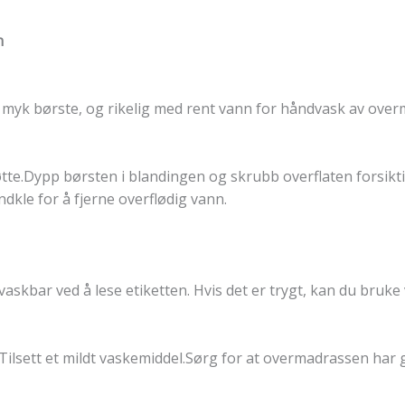
n
n myk børste, og rikelig med rent vann for håndvask av ove
te.Dypp børsten i blandingen og skrubb overflaten forsiktig
dkle for å fjerne overflødig vann.
kbar ved å lese etiketten. Hvis det er trygt, kan du bruke 
Tilsett et mildt vaskemiddel.Sørg for at overmadrassen har 