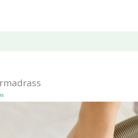
ermadrass
ps