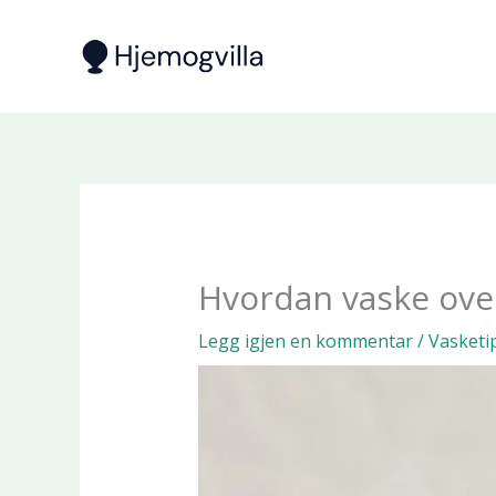
Hopp
rett
til
innholdet
Hvordan vaske ov
Legg igjen en kommentar
/
Vasketi