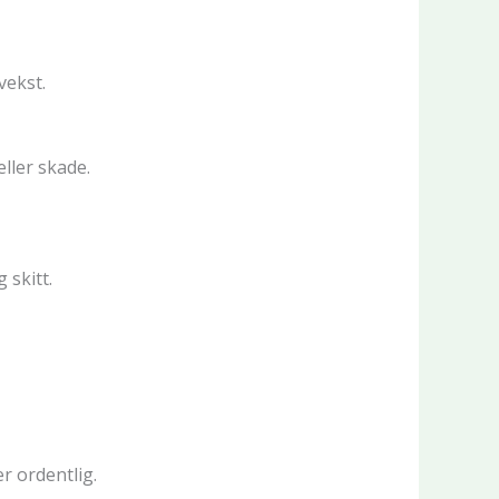
vekst.
ller skade.
 skitt.
r ordentlig.