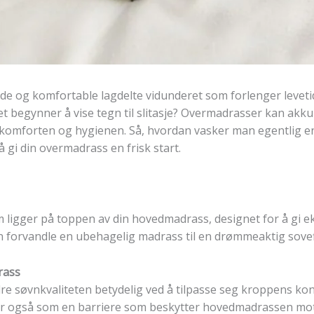
e og komfortable lagdelte vidunderet som forlenger levetid
et begynner å vise tegn til slitasje? Overmadrasser kan akku
e komforten og hygienen. Så, hvordan vasker man egentlig 
 gi din overmadrass en frisk start.
 ligger på toppen av din hovedmadrass, designet for å gi ek
kan forvandle en ubehagelig madrass til en drømmeaktig sovef
rass
e søvnkvaliteten betydelig ved å tilpasse seg kroppens kon
r også som en barriere som beskytter hovedmadrassen mot s