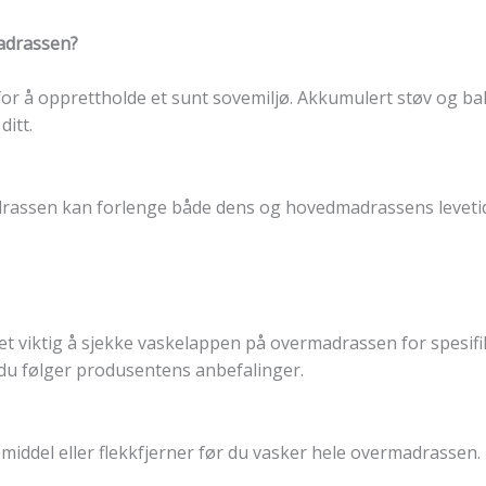
madrassen?
r å opprettholde et sunt sovemiljø. Akkumulert støv og bak
ditt.
rassen kan forlenge både dens og hovedmadrassens levetid
et viktig å sjekke vaskelappen på overmadrassen for spesifik
du følger produsentens anbefalinger.
iddel eller flekkfjerner før du vasker hele overmadrassen. De